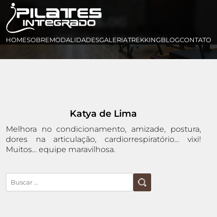
BLOG
HOME
>
BLOG
>
Katya de Lima
HOME
SOBRE
MODALIDADES
GALERIA
TREKKING
BLOG
CONTATO
Katya de Lima
Melhora no condicionamento, amizade, postura,
dores na articulação, cardiorrespiratório… vixi!
Muitos… equipe maravilhosa.