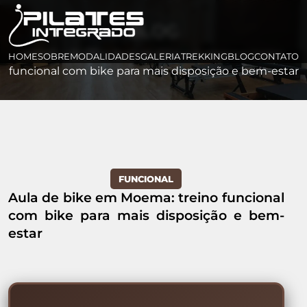
BLOG
HOME
>
BLOG
>
Aula de bike em Moema: treino
HOME
SOBRE
MODALIDADES
GALERIA
TREKKING
BLOG
CONTATO
funcional com bike para mais disposição e bem-estar
FUNCIONAL
Aula de bike em Moema: treino funcional
com bike para mais disposição e bem-
estar